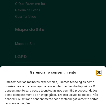
O Que Fazer em Ita
Galeria de Fotos
Guia Turístico
Mapa do Site
Mapa do Site
LGPD
Política de Privacidade
Gerenciar o consentimento
Para fornecer as melhores experiências, usamos tecnologias como
Acessibilidade
cookies para armazenar e/ou acessar informações do dispositivo. O
consentimento para essas tecnologias nos permitirá processar dados
como comportamento de navegação ou IDs exclusivos neste site. Não
Acessibilidade
consentir ou retirar o consentimento pode afetar negativamente certos
recursos e funções.