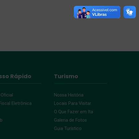
sso Rápido
Turismo
 Oficial
Nossa História
iscal Eletrônica
Locais Para Visitar
O Que Fazer em Ita
eb
Galeria de Fotos
Guia Turístico