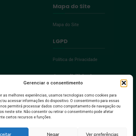
Mapa do Site
Mapa do Site
LGPD
Política de Privacidade
Acessibilidade
Gerenciar o consentimento
Acessibilidade
er as melhores experiências, usamos tecnologias como cookies para
/ou acessar informações do dispositivo. O consentimento para essas
 nos permitirá processar dados como comportamento de navegação ou
os neste site. Não consentir ou retirar o consentimento pode afetar
te certos recursos e funções.
, pra gente crescer!
ceitar
Negar
Ver preferências