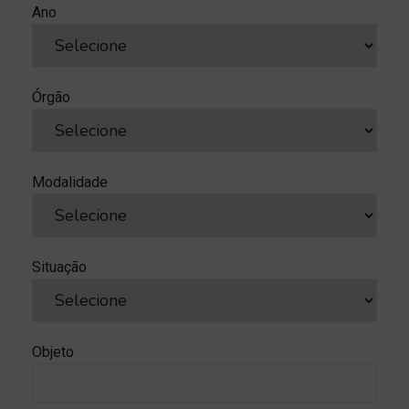
Ano
Órgão
Modalidade
Situação
Objeto