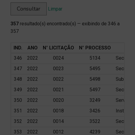
Consultar
Limpar
357
resultado(s) encontrado(s) — exibindo de 346 a
357
IND.
ANO
N° LICITAÇÃO
N° PROCESSO
346
2022
0024
5134
Secretar
347
2022
0023
5495
Secretar
348
2022
0022
5498
SubSecre
349
2022
0021
5497
Secretar
350
2022
0020
3249
Serviço 
351
2022
0018
3426
Instituto
352
2022
0014
3522
Secretar
353
2022
0012
4239
Secretar