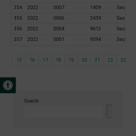
354
2022
0007
1409
Secretar
355
2022
0006
3439
Secretar
356
2022
0004
9612
Secretar
357
2022
0001
9594
Secretar
...
15
16
17
18
19
20
21
22
23
Open toolbar
Search
Search