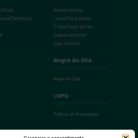
 Oficial
Nossa História
iscal Eletrônica
Locais Para Visitar
O Que Fazer em Ita
eb
Galeria de Fotos
Guia Turístico
Mapa do Site
Mapa do Site
LGPD
Política de Privacidade
Acessibilidade