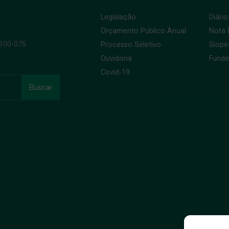
Legislação
Diário
Orçamento Público Anual
Nota F
9100-075
Processo Seletivo
Siope
Ouvidoria
Fund
Covid-19
Buscar