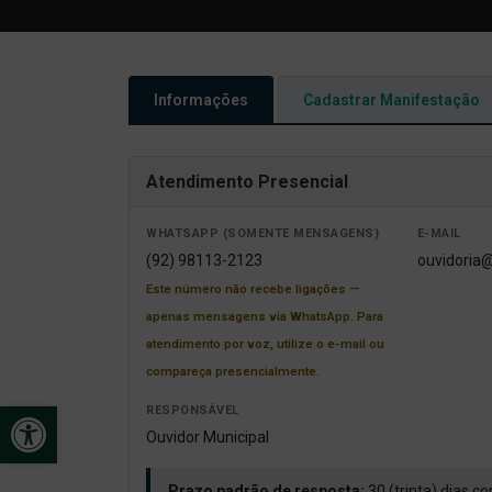
Informações
Cadastrar Manifestação
Atendimento Presencial
WHATSAPP (SOMENTE MENSAGENS)
E-MAIL
(92) 98113-2123
ouvidoria@
Este número não recebe ligações —
apenas mensagens via WhatsApp. Para
atendimento por voz, utilize o e-mail ou
compareça presencialmente.
Open toolbar
RESPONSÁVEL
Ouvidor Municipal
Prazo padrão de resposta:
30 (trinta) dias c