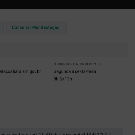
Consultar Manifestação
HORÁRIO DE ATENDIMENTO
itacoatiara.am.gov.br
Segunda a sexta-feira
8h às 13h
orridos, conforme art. 11, §1º da Lei Federal nº 13.460/2017.